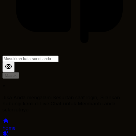
Masuk
*
Jika Anda mengalami Kesulitan saat login, Silahkan
hubungi kami di Live Chat untuk Membantu anda
selanjutnya
home