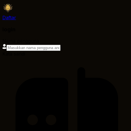
Daftar
login
Nama pengguna
Kata sandi