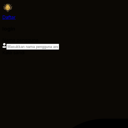
Daftar
login
Nama pengguna
Kata sandi