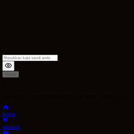
Masuk
*
Jika Anda mengalami Kesulitan saat login, Silahkan hubu
home
explore