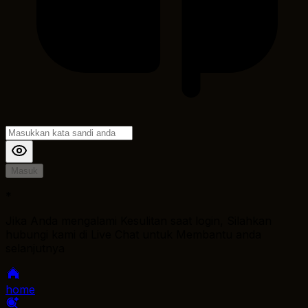
Masuk
*
Jika Anda mengalami Kesulitan saat login, Silahkan
hubungi kami di Live Chat untuk Membantu anda
selanjutnya
home