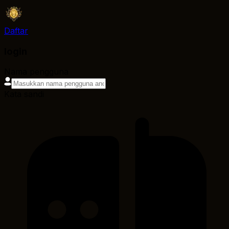
Daftar
login
Nama pengguna
Kata sandi