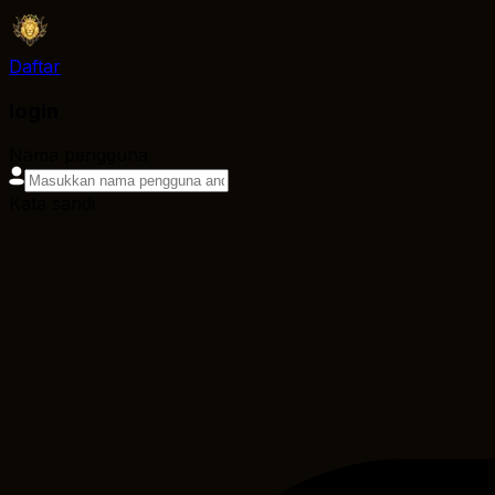
Daftar
login
Nama pengguna
Kata sandi