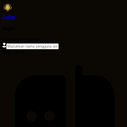
Daftar
login
Nama pengguna
Kata sandi