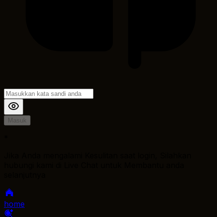
Masuk
*
Jika Anda mengalami Kesulitan saat login, Silahkan
hubungi kami di Live Chat untuk Membantu anda
selanjutnya
home