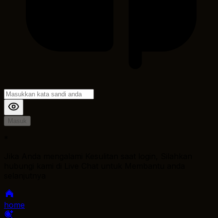
Masuk
*
Jika Anda mengalami Kesulitan saat login, Silahkan
hubungi kami di Live Chat untuk Membantu anda
selanjutnya
home