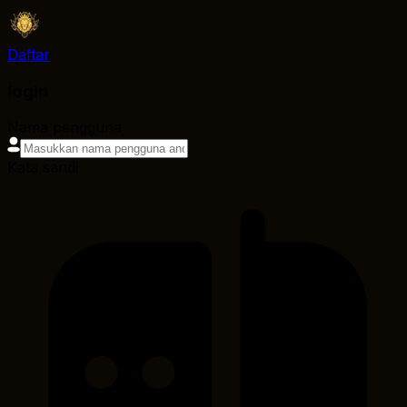
Daftar
login
Nama pengguna
Kata sandi