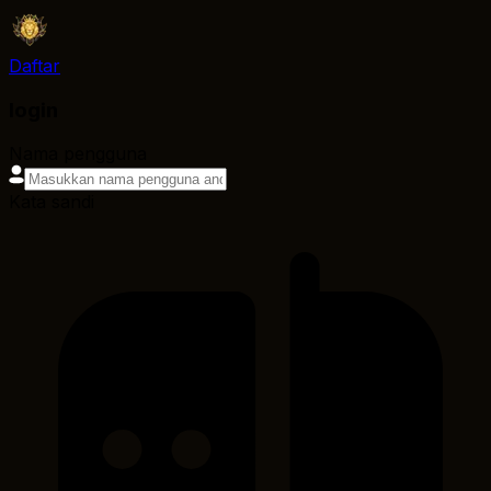
Daftar
login
Nama pengguna
Kata sandi