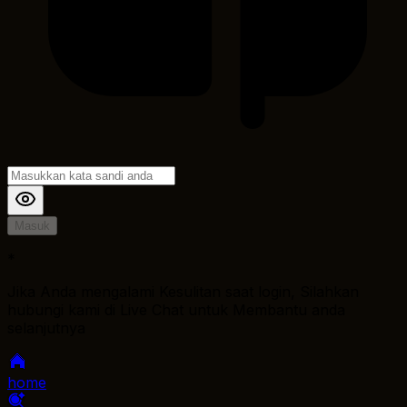
Masuk
*
Jika Anda mengalami Kesulitan saat login, Silahkan
hubungi kami di Live Chat untuk Membantu anda
selanjutnya
home