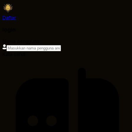
Daftar
login
Nama pengguna
Kata sandi