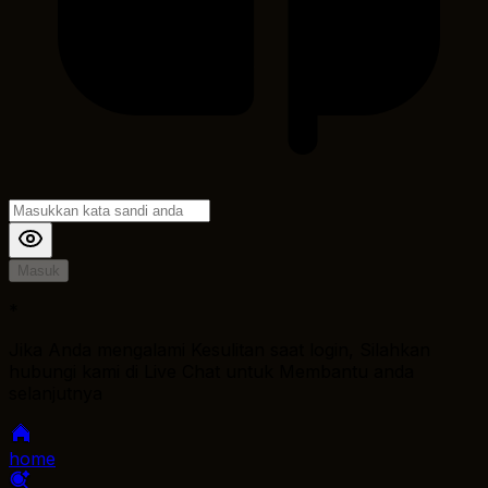
Masuk
*
Jika Anda mengalami Kesulitan saat login, Silahkan
hubungi kami di Live Chat untuk Membantu anda
selanjutnya
home