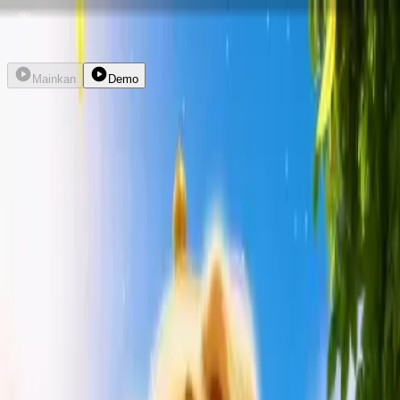
Daftar
Masuk
Mainkan
Demo
Lucky Dog
fatpanda
kembali
TSG4D Link Alternatif Anti
Internet Positif Terbaru
TSG4D
merupakan salah satu situs hiburan online
paling populer di Indonesia yang menawarkan berbagai
permainan menarik dengan sistem yang aman dan
transparan. Namun, seperti banyak situs lainnya, akses
ke TSG4D sering kali terkendala oleh pemblokiran dari
Internet Positif maupun sistem Nawala yang diterapkan
oleh provider internet di Indonesia seperti Telkomsel,
IndiHome, XL, Tri, dan Smartfren. Untuk mengatasi hal