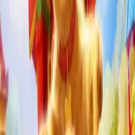
Berikut beberapa keunggulan menggunakan link
alternatif TSG4D anti Internet Positif yang resmi:
- Akses cepat tanpa VPN — koneksi tetap stabil dan
ringan
- Aman & resmi — semua link disediakan langsung oleh
tim TSG4D
- Mendukung semua provider — Telkomsel, IndiHome,
XL, Tri, Smartfren, Biznet
- Bisa diakses 24 jam — kapan pun Anda butuh login
atau transaksi
- Kompatibel di semua perangkat — Android, iOS, PC,
maupun tablet
Cara Mengakses TSG4D Saat