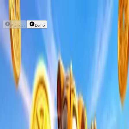
Daftar
Masuk
Mainkan
Demo
Lucky Tiger Gold
fatpanda
kembali
TSG4D Link Alternatif Anti
Internet Positif Terbaru
TSG4D
merupakan salah satu situs hiburan online
paling populer di Indonesia yang menawarkan berbagai
permainan menarik dengan sistem yang aman dan
transparan. Namun, seperti banyak situs lainnya, akses
ke TSG4D sering kali terkendala oleh pemblokiran dari
Internet Positif maupun sistem Nawala yang diterapkan
oleh provider internet di Indonesia seperti Telkomsel,
IndiHome, XL, Tri, dan Smartfren. Untuk mengatasi hal