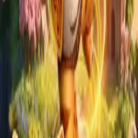
Diblokir
Jika Anda menemukan halaman tidak dapat dibuka atau
muncul peringatan dari Internet Positif, ikuti langkah
sederhana berikut:
1. Klik tombol link alternatif TSG4D yang tersedia di
halaman ini.
2. Setelah halaman terbuka, masukkan username dan
password seperti biasa.
3. Jika ingin daftar baru, klik tombol DAFTAR dan isi data
dengan benar.
4. Lakukan deposit melalui metode pilihan: transfer
bank, e-wallet (DANA, OVO, GoPay, LinkAja), atau
pulsa.