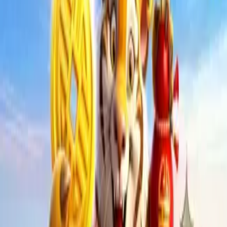
ini, tim TSG4D secara rutin menyediakan link alternatif
terbaru yang dapat digunakan kapan saja tanpa kendala.
Apa Itu Link Alternatif TSG4D?
Link alternatif TSG4D
adalah URL pengganti yang dibuat
khusus untuk memberikan akses langsung ke situs
utama meskipun domain aslinya sedang diblokir oleh
penyedia layanan internet. Dengan menggunakan link
alternatif resmi, member tidak perlu lagi repot
memasang VPN, mengganti DNS, atau menggunakan
aplikasi tambahan yang biasanya memperlambat
koneksi. Cukup klik link terbaru yang tersedia, Anda
sudah bisa langsung login maupun daftar akun TSG4D
dengan lancar.