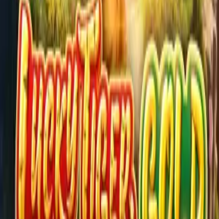
5. Mulai aktivitas Anda di TSG4D dengan nyaman.
Tips Aman Bermain di TSG4D
Agar pengalaman Anda di TSG4D tetap menyenangkan,
perhatikan beberapa hal berikut:
- Selalu gunakan link alternatif resmi dari situs utama,
jangan dari pihak ketiga yang tidak dikenal.
- Jangan pernah membagikan username dan password
kepada siapa pun.
- Pastikan koneksi internet stabil sebelum melakukan
transaksi.
- Hubungi Live Chat TSG4D jika menemui kendala —