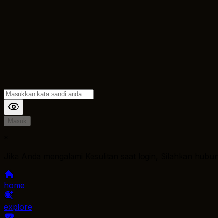
Masuk
*
Jika Anda mengalami Kesulitan saat login, Silahkan hubu
home
explore