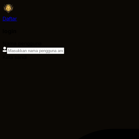
Daftar
login
Nama pengguna
Kata sandi