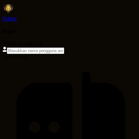
Daftar
login
Nama pengguna
Kata sandi