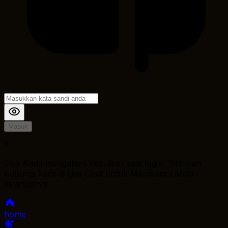
Masuk
*
Jika Anda mengalami Kesulitan saat login, Silahkan
hubungi kami di Live Chat untuk Membantu anda
selanjutnya
home