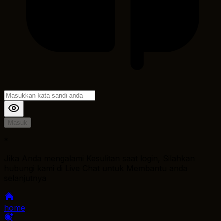
Masuk
*
Jika Anda mengalami Kesulitan saat login, Silahkan
hubungi kami di Live Chat untuk Membantu anda
selanjutnya
home