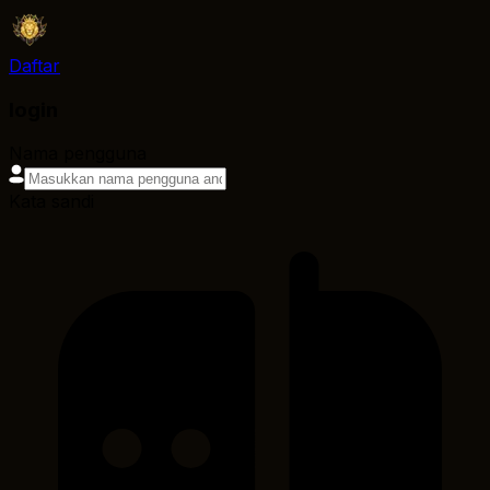
Daftar
login
Nama pengguna
Kata sandi