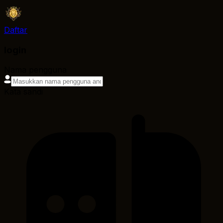
Daftar
login
Nama pengguna
Kata sandi