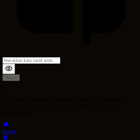
Masuk
*
Jika Anda mengalami Kesulitan saat login, Silahkan
hubungi kami di Live Chat untuk Membantu anda
selanjutnya
home