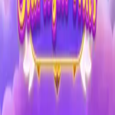
tersedia 24 jam nonstop.
Kesimpulan
Pemblokiran oleh Internet Positif bukan lagi penghalang
untuk menikmati layanan TSG4D. Dengan tersedianya
link alternatif terbaru anti Nawala, member tetap bisa
login tsg4d
, daftar, dan melakukan transaksi tanpa
hambatan dari provider manapun. Pastikan Anda selalu
menggunakan link resmi yang diperbarui secara berkala
agar pengalaman bermain Anda tetap aman, cepat, dan
bebas blokir. Bookmark halaman ini agar Anda tidak
ketinggalan update link terbaru TSG4D setiap saat.
Lihat Semua
home