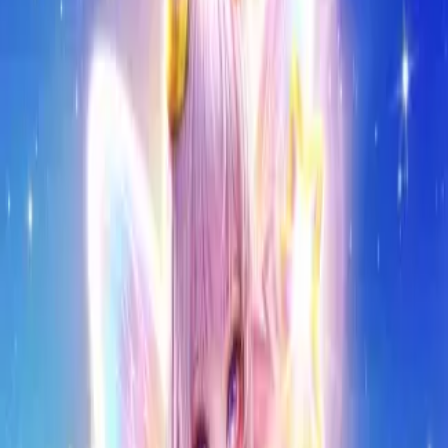
ini, tim TSG4D secara rutin menyediakan link alternatif
terbaru yang dapat digunakan kapan saja tanpa kendala.
Apa Itu Link Alternatif TSG4D?
Link alternatif TSG4D
adalah URL pengganti yang dibuat
khusus untuk memberikan akses langsung ke situs
utama meskipun domain aslinya sedang diblokir oleh
penyedia layanan internet. Dengan menggunakan link
alternatif resmi, member tidak perlu lagi repot
memasang VPN, mengganti DNS, atau menggunakan
aplikasi tambahan yang biasanya memperlambat
koneksi. Cukup klik link terbaru yang tersedia, Anda
sudah bisa langsung login maupun daftar akun TSG4D
dengan lancar.