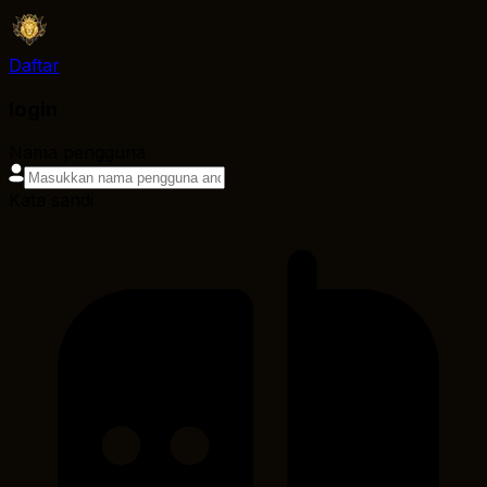
Daftar
login
Nama pengguna
Kata sandi