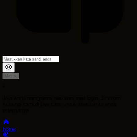
Masuk
*
Jika Anda mengalami Kesulitan saat login, Silahkan
hubungi kami di Live Chat untuk Membantu anda
selanjutnya
home