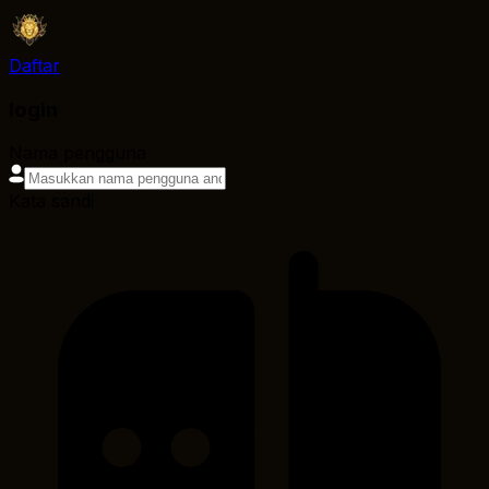
Daftar
login
Nama pengguna
Kata sandi