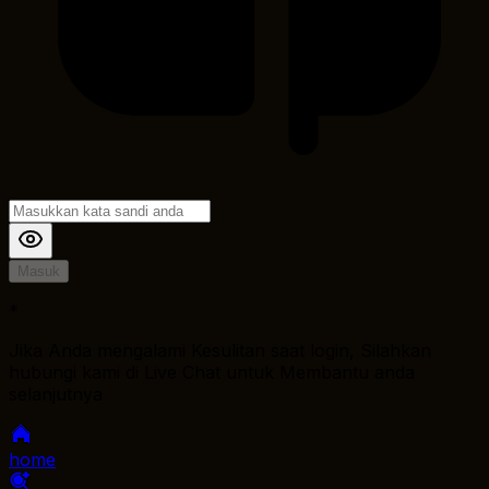
Masuk
*
Jika Anda mengalami Kesulitan saat login, Silahkan
hubungi kami di Live Chat untuk Membantu anda
selanjutnya
home